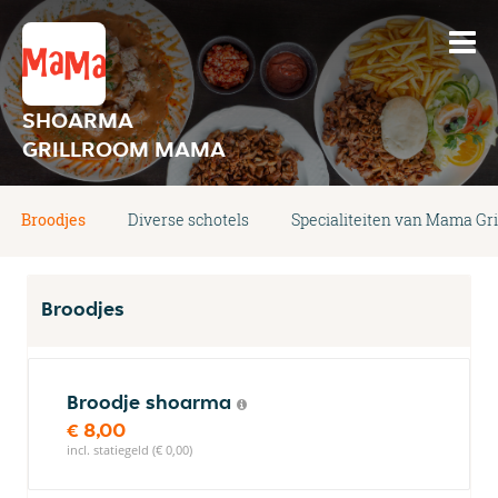
SHOARMA
GRILLROOM MAMA
Broodjes
Diverse schotels
Specialiteiten van Mama Gr
Broodjes
Broodje shoarma
€ 8,00
incl. statiegeld (€ 0,00)