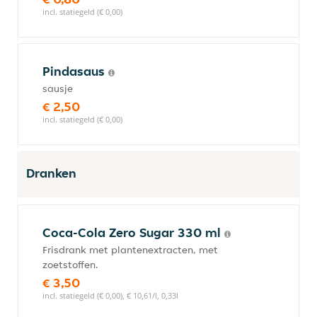
incl. statiegeld (€ 0,00)
Pindasaus
sausje
€ 2,50
incl. statiegeld (€ 0,00)
Dranken
Coca-Cola Zero Sugar 330 ml
Frisdrank met plantenextracten, met
zoetstoffen.
€ 3,50
incl. statiegeld (€ 0,00), € 10,61/l, 0,33l