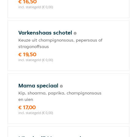
€ 16,50
incl. statiegeld (€ 0,00)
Varkenshaas schotel
Keuze uit champignonsaus, pepersaus of
stroganoffsaus
€ 19,50
incl. statiegeld (€ 0,00)
Mama speciaal
Kip, shoarma, paprika, champignonsaus
en uien
€ 17,00
incl. statiegeld (€ 0,00)